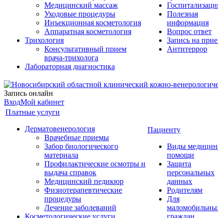
Медицинский массаж
Госпитализаци
Уходовые процедуры
Полезная
Инъекционная косметология
информация
Аппаратная косметология
Вопрос ответ
Трихология
Запись на при
Консультативный прием
Антитеррор
врача-трихолога
Лабораторная диагностика
Запись онлайн
Вход
Мой кабинет
Платные услуги
Дерматовенерология
Пациенту
Врачебные приемы
Забор биологического
Виды медицин
материала
помощи
Профилактические осмотры и
Защита
выдача справок
персональных
Медицинский педикюр
данных
Физиотерапевтические
Родителям
процедуры
Для
Лечение заболеваний
маломобильны
Косметологические услуги
граждан