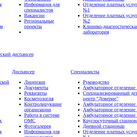
я
Информация для
Отделение платных услу
специалистов
№1
Вакансии
Отделение платных услу
Региональные
№2
ем
проекты
Клинико-диагностическа
лаборатория
Диспансер
Специалисты
ской
Лицензии
Руководство
Документы
Амбулаторное отделение
Реквизиты
Специализированный де
Косметология
центр "Доверие"
Контролирующие
Амбулаторное отделение
организации
Амбулаторное отделение
Работа в системе
Амбулаторное отделение
х
ОМС
Круглосуточный стацион
Фотогалерея
Дневной стационар
я
Информация для
Отделение платных услу