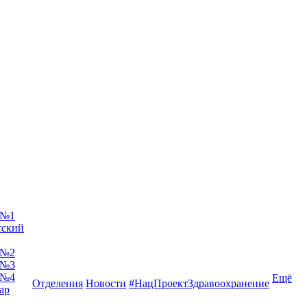
 №1
тский
 №2
 №3
 №4
Ещё
Отделения
Новости
#НацПроектЗдравоохранение
ар