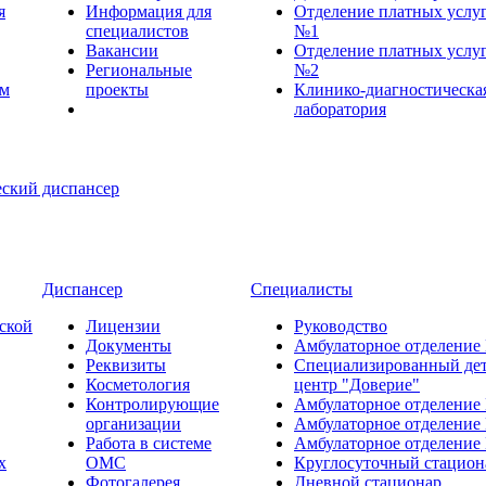
я
Информация для
Отделение платных услу
специалистов
№1
Вакансии
Отделение платных услу
Региональные
№2
ем
проекты
Клинико-диагностическа
лаборатория
Диспансер
Специалисты
ской
Лицензии
Руководство
Документы
Амбулаторное отделение
Реквизиты
Специализированный де
Косметология
центр "Доверие"
Контролирующие
Амбулаторное отделение
организации
Амбулаторное отделение
Работа в системе
Амбулаторное отделение
х
ОМС
Круглосуточный стацион
Фотогалерея
Дневной стационар