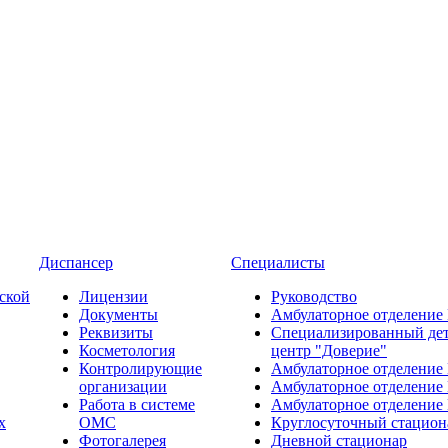
Диспансер
Специалисты
ской
Лицензии
Руководство
Документы
Амбулаторное отделение
Реквизиты
Специализированный де
Косметология
центр "Доверие"
Контролирующие
Амбулаторное отделение
организации
Амбулаторное отделение
Работа в системе
Амбулаторное отделение
х
ОМС
Круглосуточный стацион
Фотогалерея
Дневной стационар