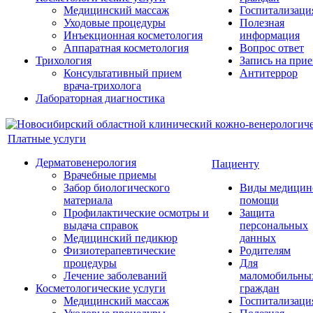
Медицинский массаж
Госпитализаци
Уходовые процедуры
Полезная
Инъекционная косметология
информация
Аппаратная косметология
Вопрос ответ
Трихология
Запись на при
Консультативный прием
Антитеррор
врача-трихолога
Лабораторная диагностика
Платные услуги
Дерматовенерология
Пациенту
Врачебные приемы
Забор биологического
Виды медицин
материала
помощи
Профилактические осмотры и
Защита
выдача справок
персональных
Медицинский педикюр
данных
Физиотерапевтические
Родителям
процедуры
Для
Лечение заболеваний
маломобильны
Косметологические услуги
граждан
Медицинский массаж
Госпитализаци