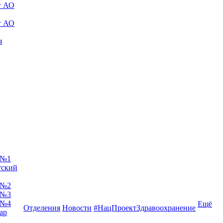
г АО
г АО
я
 №1
тский
 №2
 №3
 №4
Ещё
Отделения
Новости
#НацПроектЗдравоохранение
ар