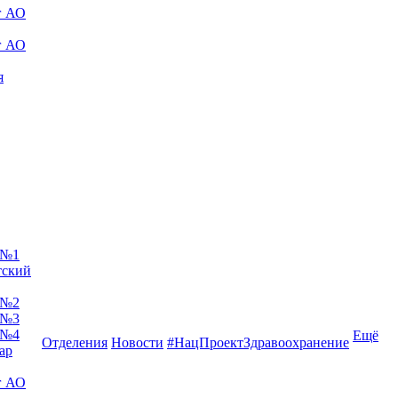
г АО
г АО
я
 №1
тский
 №2
 №3
 №4
Ещё
Отделения
Новости
#НацПроектЗдравоохранение
ар
г АО