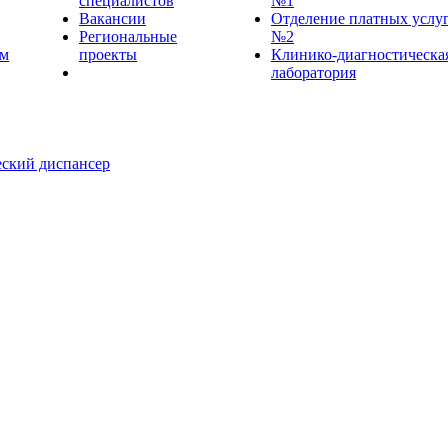
специалистов
№1
Вакансии
Отделение платных услу
Региональные
№2
ем
проекты
Клинико-диагностическа
лаборатория