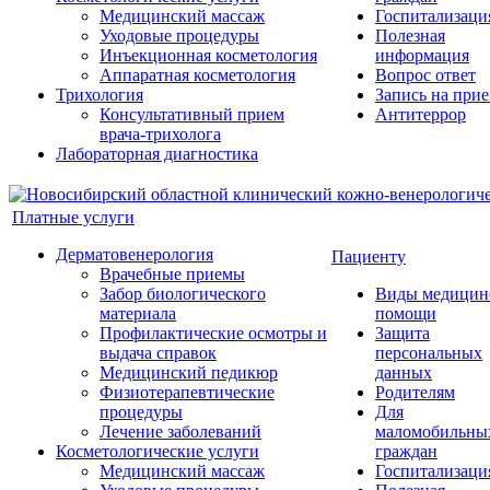
Медицинский массаж
Госпитализаци
Уходовые процедуры
Полезная
Инъекционная косметология
информация
Аппаратная косметология
Вопрос ответ
Трихология
Запись на при
Консультативный прием
Антитеррор
врача-трихолога
Лабораторная диагностика
Платные услуги
Дерматовенерология
Пациенту
Врачебные приемы
Забор биологического
Виды медицин
материала
помощи
Профилактические осмотры и
Защита
выдача справок
персональных
Медицинский педикюр
данных
Физиотерапевтические
Родителям
процедуры
Для
Лечение заболеваний
маломобильны
Косметологические услуги
граждан
Медицинский массаж
Госпитализаци