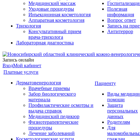
Медицинский массаж
Госпитализаци
Уходовые процедуры
Полезная
Инъекционная косметология
информация
Аппаратная косметология
Вопрос ответ
Трихология
Запись на при
Консультативный прием
Антитеррор
врача-трихолога
Лабораторная диагностика
Запись онлайн
Вход
Мой кабинет
Платные услуги
Дерматовенерология
Пациенту
Врачебные приемы
Забор биологического
Виды медицин
материала
помощи
Профилактические осмотры и
Защита
выдача справок
персональных
Медицинский педикюр
данных
Физиотерапевтические
Родителям
процедуры
Для
Лечение заболеваний
маломобильны
Косметологические услуги
граждан