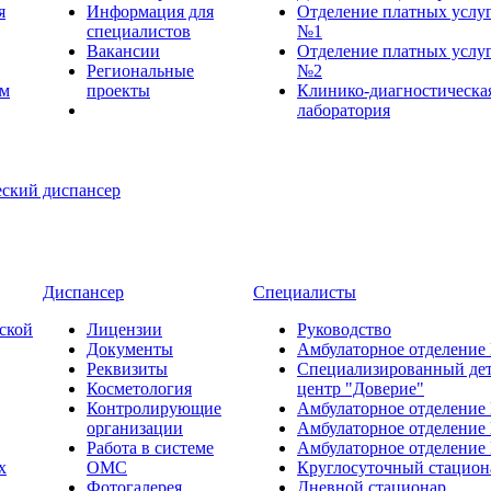
я
Информация для
Отделение платных услу
специалистов
№1
Вакансии
Отделение платных услу
Региональные
№2
ем
проекты
Клинико-диагностическа
лаборатория
Диспансер
Специалисты
ской
Лицензии
Руководство
Документы
Амбулаторное отделение
Реквизиты
Специализированный де
Косметология
центр "Доверие"
Контролирующие
Амбулаторное отделение
организации
Амбулаторное отделение
Работа в системе
Амбулаторное отделение
х
ОМС
Круглосуточный стацион
Фотогалерея
Дневной стационар