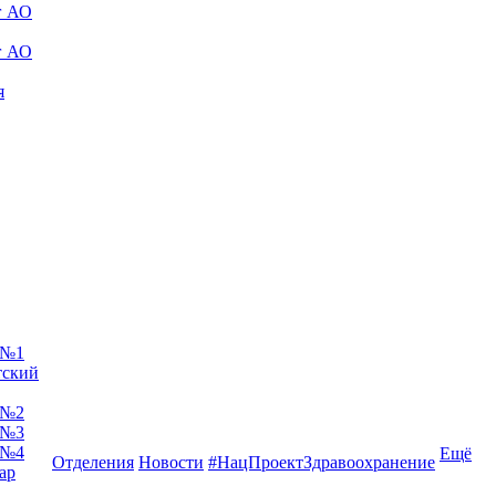
г АО
г АО
я
 №1
тский
 №2
 №3
 №4
Ещё
Отделения
Новости
#НацПроектЗдравоохранение
ар