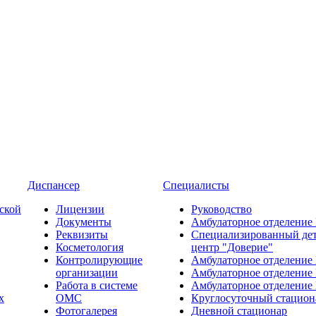
Диспансер
Специалисты
ской
Лицензии
Руководство
Документы
Амбулаторное отделение
Реквизиты
Специализированный де
Косметология
центр "Доверие"
Контролирующие
Амбулаторное отделение
организации
Амбулаторное отделение
Работа в системе
Амбулаторное отделение
х
ОМС
Круглосуточный стацион
Фотогалерея
Дневной стационар