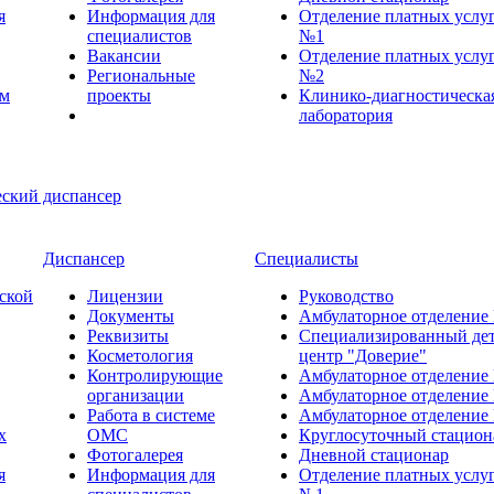
я
Информация для
Отделение платных услу
специалистов
№1
Вакансии
Отделение платных услу
Региональные
№2
ем
проекты
Клинико-диагностическа
лаборатория
Диспансер
Специалисты
ской
Лицензии
Руководство
Документы
Амбулаторное отделение
Реквизиты
Специализированный де
Косметология
центр "Доверие"
Контролирующие
Амбулаторное отделение
организации
Амбулаторное отделение
Работа в системе
Амбулаторное отделение
х
ОМС
Круглосуточный стацион
Фотогалерея
Дневной стационар
я
Информация для
Отделение платных услу