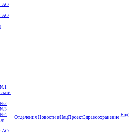
г АО
г АО
я
 №1
тский
 №2
 №3
 №4
Ещё
Отделения
Новости
#НацПроектЗдравоохранение
ар
г АО