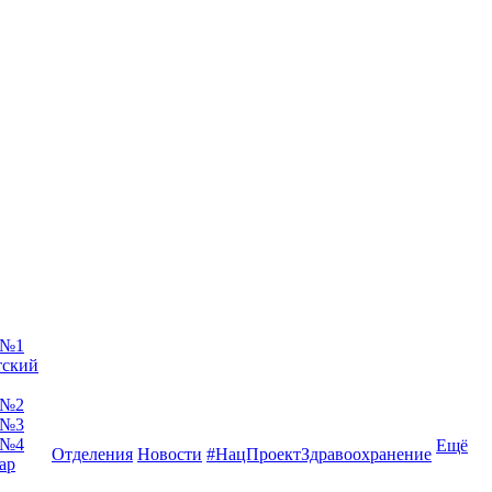
 №1
тский
 №2
 №3
 №4
Ещё
Отделения
Новости
#НацПроектЗдравоохранение
ар