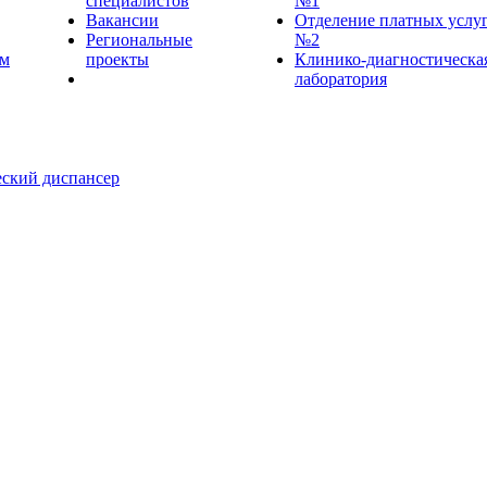
специалистов
№1
Вакансии
Отделение платных услу
Региональные
№2
ем
проекты
Клинико-диагностическа
лаборатория