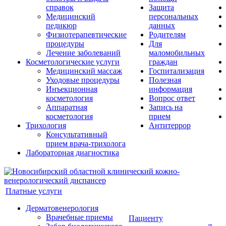
справок
Защита
Медицинский
персональных
педикюр
данных
Физиотерапевтические
Родителям
процедуры
Для
Лечение заболеваний
маломобильных
Косметологические услуги
граждан
Медицинский массаж
Госпитализация
Уходовые процедуры
Полезная
Инъекционная
информация
косметология
Вопрос ответ
Аппаратная
Запись на
косметология
прием
Трихология
Антитеррор
Консультативный
прием врача-трихолога
Лабораторная диагностика
Платные услуги
Дерматовенерология
Врачебные приемы
Пациенту