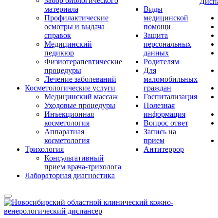
Забор биологического
Дисп
материала
Виды
Профилактические
медицинской
осмотры и выдача
помощи
справок
Защита
Медицинский
персональных
педикюр
данных
Физиотерапевтические
Родителям
процедуры
Для
Лечение заболеваний
маломобильных
Косметологические услуги
граждан
Медицинский массаж
Госпитализация
Уходовые процедуры
Полезная
Инъекционная
информация
косметология
Вопрос ответ
Аппаратная
Запись на
косметология
прием
Трихология
Антитеррор
Консультативный
прием врача-трихолога
Лабораторная диагностика