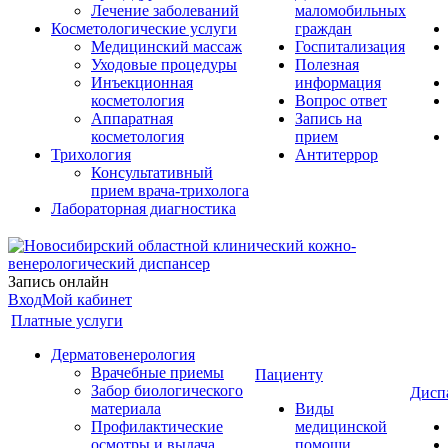
Лечение заболеваний
маломобильных
Косметологические услуги
граждан
Медицинский массаж
Госпитализация
Уходовые процедуры
Полезная
Инъекционная
информация
косметология
Вопрос ответ
Аппаратная
Запись на
косметология
прием
Трихология
Антитеррор
Консультативный
прием врача-трихолога
Лабораторная диагностика
Запись онлайн
Вход
Мой кабинет
Платные услуги
Дерматовенерология
Врачебные приемы
Пациенту
Забор биологического
Дисп
материала
Виды
Профилактические
медицинской
осмотры и выдача
помощи